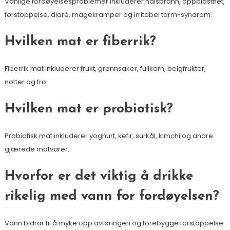
Vanlige fordøyelsesproblemer inkluderer halsbrann, oppblåsthet,
forstoppelse, diaré, magekramper og irritabel tarm-syndrom.
Hvilken mat er fiberrik?
Fiberrik mat inkluderer frukt, grønnsaker, fullkorn, belgfrukter,
nøtter og frø.
Hvilken mat er probiotisk?
Probiotisk mat inkluderer yoghurt, kefir, surkål, kimchi og andre
gjærede matvarer.
Hvorfor er det viktig å drikke
rikelig med vann for fordøyelsen?
Vann bidrar til å myke opp avføringen og forebygge forstoppelse.