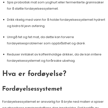
Spis probiotisk mat som yoghurt eller fermenterte grønnsaker
for å støtte fordøyelsessystemet.
Drikk rikelig med vann for å holde fordøyelsessystemet hydrert
og bidra til jevn avføring.
Unngå fet og fet mat, da dette kan forverre
fordøyelsesproblemer som oppblåsthet og diaré.
Reduser inntaket av koffeinholdige drikker, da de kan irritere
fordøyelsessystemet og forårsake ubehag.
Hva er fordøyelse?
Fordøyelsessystemet
Fordøyelsessystemet er ansvarlig for å bryte ned maten vi spiser
og absorbere næringsstoffene den inneholder. Det består av