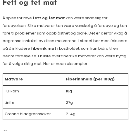
Fett og fet mat
Å spise for mye
fett og fet mat
kan være skadelig for
fordøyelsen. Slike matvarer kan være vanskelig å fordøye og kan
føre til problemer som oppblåsthet og diaré. Det er derfor viktig å
begrense inntaket av disse matvarene. I stedet bør man fokusere
på å inkludere
fiberrik mat
i kostholdet, som kan bidra til en
bedre fordøyelse. En liste over fiberrike matvarer kan være nyttig
for å velge riktig mat. Her er noen eksempler:
Matvare
Fiberinnhold (per 100g)
Fullkorn
10g
Linfrø
27g
Grønne bladgrønnsaker
2-4g