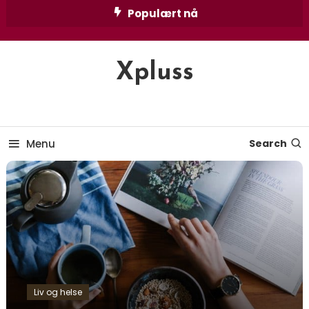
Skip
Populært nå
To
Content
Xpluss
Menu
Search
Liv og helse