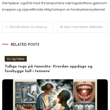
Det hjelper også til med å transportere næringsstoffene gjennom
kroppen og opprettholde riktig funksjon av fordøyelsessystemet.
Innleggsnavigasjon
Slik håndterer du stress på jobben
Bli kjent med bilens elektriske system
RELATED POSTS
Liv og helse
Tidlige tegn på tannråte: Hvordan oppdage og
forebygge hull i tennene