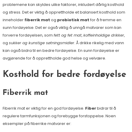
problemene kan skyldes ulike faktorer, inkludert dårlig kosthold
og stress. Det er viktig å opprettholde et balansert kosthold som
inneholder
fiberrik mat
og
probiotisk mat
for å fremme en
sunn fordøyelse. Det er også viktig å unngå matvarer som kan
forverre fordøyelsen, som
fett og fet mat
,
koffeinholdige drikker
,
og
sukker og kunstige søtningsmidler
. Å drikke rikelig med vann
kan også bidra til en bedre fordøyelse. En sunn fordøyelse er
avgjørende for å opprettholde god helse og velvære.
Kosthold for bedre fordøyelse
Fiberrik mat
Fiberrik mat er viktig for en god fordøyelse.
Fiber
bidrar til å
regulere tarmfunksjonen og forebygge forstoppelse. Noen
eksempler på fiberrike matvarer er: