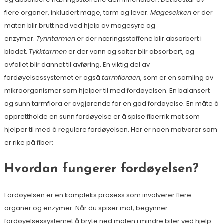
flere organer, inkludert mage, tarm og lever.
Magesekken
er der
maten blir brutt ned ved hjelp av magesyre og
enzymer.
Tynntarmen
er der næringsstoffene blir absorbert i
blodet.
Tykktarmen
er der vann og salter blir absorbert, og
avfallet blir dannet til avføring. En viktig del av
fordøyelsessystemet er også
tarmfloraen
, som er en samling av
mikroorganismer som hjelper til med fordøyelsen. En balansert
og sunn tarmflora er avgjørende for en god fordøyelse. En måte å
opprettholde en sunn fordøyelse er å spise fiberrik mat som
hjelper til med å regulere fordøyelsen. Her er noen matvarer som
er rike på fiber:
Hvordan fungerer fordøyelsen?
Fordøyelsen er en kompleks prosess som involverer flere
organer og enzymer. Når du spiser mat, begynner
fordøyelsessystemet å bryte ned maten i mindre biter ved hjelp