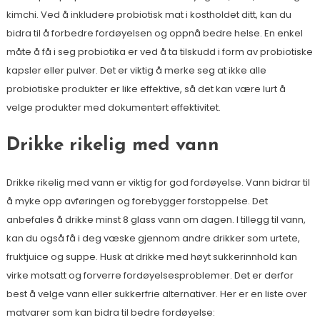
kimchi. Ved å inkludere probiotisk mat i kostholdet ditt, kan du
bidra til å forbedre fordøyelsen og oppnå bedre helse. En enkel
måte å få i seg probiotika er ved å ta tilskudd i form av probiotiske
kapsler eller pulver. Det er viktig å merke seg at ikke alle
probiotiske produkter er like effektive, så det kan være lurt å
velge produkter med dokumentert effektivitet.
Drikke rikelig med vann
Drikke rikelig med vann er viktig for god fordøyelse. Vann bidrar til
å myke opp avføringen og forebygger forstoppelse. Det
anbefales å drikke minst 8 glass vann om dagen. I tillegg til vann,
kan du også få i deg væske gjennom andre drikker som urtete,
fruktjuice og suppe. Husk at drikke med høyt sukkerinnhold kan
virke motsatt og forverre fordøyelsesproblemer. Det er derfor
best å velge vann eller sukkerfrie alternativer. Her er en liste over
matvarer som kan bidra til bedre fordøyelse: