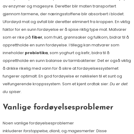
av enzymer og magesyre. Deretter blir maten transportert
gjennom tarmene, der næringsstoffene blir absorbert i blodet.
Ufordøyd mat og avfall blir deretter eliminert fra kroppen. En viktig
faktor for en sunn fordøyelse er å spise riktig type mat. Matvarer
som er rike på
fiber
, som frukt, grønnsaker og fullkorn, bidrar til å
opprettholde en sunn fordøyelse. I tillegg kan matvarer som
inneholder
probiotika
, som yoghurt og kefir, bidra til å
opprettholde en sunn balanse av tarmbakterier. Det er også viktig
å drikke rikelig med vann for å sikre at fordøyelsessystemet
fungerer optimalt. En god fordøyelse er nøkkelen til et sunt og
velfungerende kroppssystem. Som et kjent ordtak sier:
Du er det
du spiser
.
Vanlige fordøyelsesproblemer
Noen vanlige fordøyelsesproblemer
inkluderer
forstoppelse
,
diaré
, og
magesmerter
. Disse