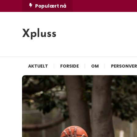
Skip
Populært nå
To
Content
Xpluss
AKTUELT
FORSIDE
OM
PERSONVE