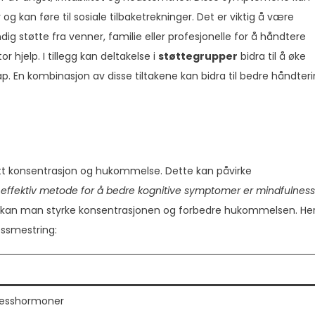
og kan føre til sosiale tilbaketrekninger. Det er viktig å være
g støtte fra venner, familie eller profesjonelle for å håndtere
 hjelp. I tillegg kan deltakelse i
støttegrupper
bidra til å øke
kap. En kombinasjon av disse tiltakene kan bidra til bedre håndter
tt konsentrasjon og hukommelse. Dette kan påvirke
 effektiv metode for å bedre kognitive symptomer er mindfulnes
n, kan man styrke konsentrasjonen og forbedre hukommelsen. He
essmestring:
resshormoner