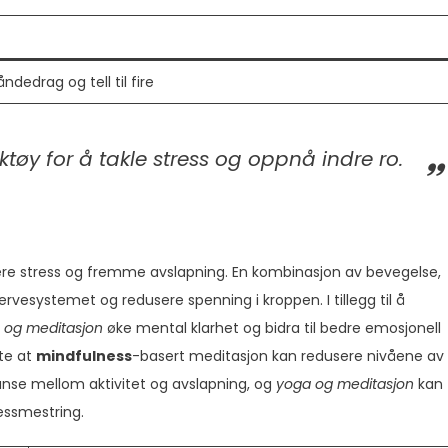
edrag og tell til fire
tøy for å takle stress og oppnå indre ro.
ere stress og fremme avslapning. En kombinasjon av bevegelse,
ervesystemet og redusere spenning i kroppen. I tillegg til å
 og meditasjon
øke mental klarhet og bidra til bedre emosjonell
ste at
mindfulness
-basert meditasjon kan redusere nivåene av
lanse mellom aktivitet og avslapning, og
yoga og meditasjon
kan
ressmestring.