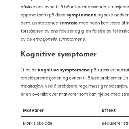
påvirke ens evne til å håndtere stressende situasjoner 
oppmerksom på disse
symptomene
og søke nødvendi
dem. En støttende
samtale
med noen kan være til stor
forståelsen av ens følelser og gi en følelse av felless
av de
emosjonelle symptomene
.
Kognitive symptomer
Et av de
kognitive symptomene
på stress er nedsa
arbeidsprestasjonen og evnen til å løse problemer.
En
meditasjon
. Ved å praktisere regelmessig meditasjo
er en oversikt over matvarer som kan hjelpe med str
Matvarer
Effekt
Mørk sjokolade
Reduserer st