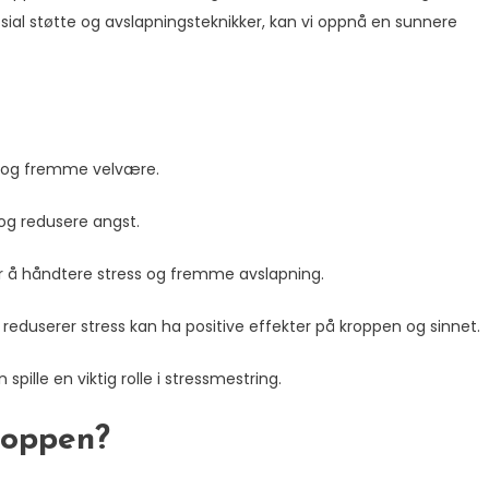
sosial støtte og avslapningsteknikker, kan vi oppnå en sunnere
ået og fremme velvære.
og redusere angst.
r å håndtere stress og fremme avslapning.
eduserer stress kan ha positive effekter på kroppen og sinnet.
spille en viktig rolle i stressmestring.
roppen?