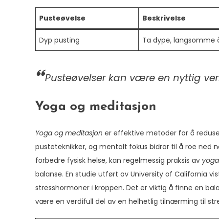
Pusteøvelse
Beskrivelse
Dyp pusting
Ta dype, langsomme ånd
Pusteøvelser kan være en nyttig verk
Yoga og meditasjon
Yoga og meditasjon
er effektive metoder for å redus
pusteteknikker, og mentalt fokus bidrar til å roe ned n
forbedre fysisk helse, kan regelmessig praksis av
yoga
balanse. En studie utført av University of California vi
stresshormoner i kroppen. Det er viktig å finne en ba
være en verdifull del av en helhetlig tilnærming til st