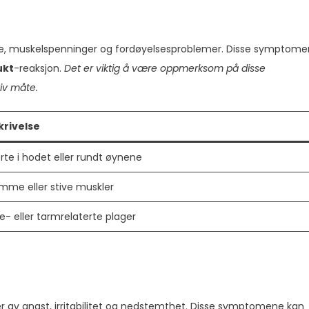
ne, muskelspenninger og fordøyelsesproblemer. Disse symptom
ukt
-reaksjon.
Det er viktig å være oppmerksom på disse
iv måte.
krivelse
te i hodet eller rundt øynene
mme eller stive muskler
- eller tarmrelaterte plager
er av angst, irritabilitet og nedstemthet. Disse symptomene kan