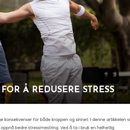
FOR Å REDUSERE STRESS
ige konsekvenser for både kroppen og sinnet. I denne artikkelen vi
 oppnå bedre stressmestring. Ved å ta i bruk en helhetlig