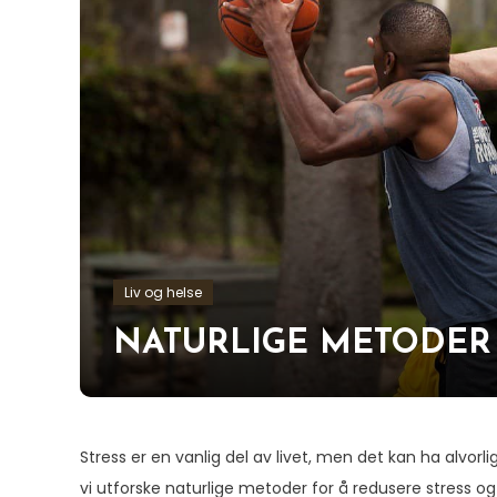
Liv og helse
NATURLIGE METODER 
Stress er en vanlig del av livet, men det kan ha alvorl
vi utforske naturlige metoder for å redusere stress og