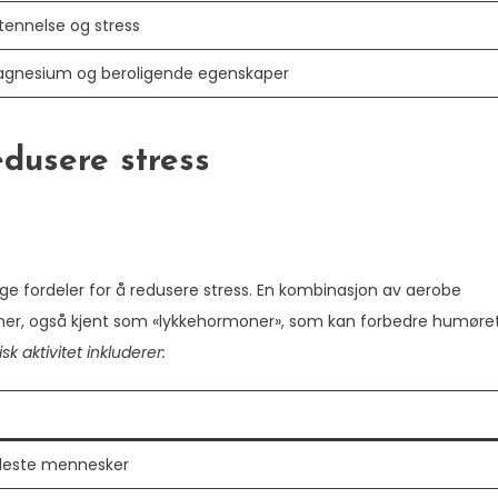
tennelse og stress
agnesium og beroligende egenskaper
edusere stress
ge fordeler for å redusere stress. En kombinasjon av aerobe
orfiner, også kjent som «lykkehormoner», som kan forbedre humøre
k aktivitet inkluderer:
 fleste mennesker