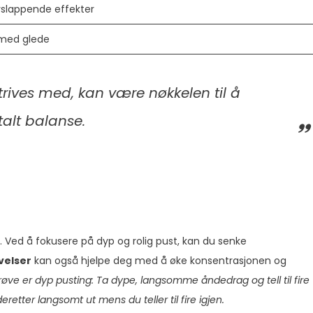
slappende effekter
 med glede
trives med, kan være nøkkelen til å
alt
balanse.
. Ved å fokusere på dyp og rolig pust, kan du senke
velser
kan også hjelpe deg med å øke konsentrasjonen og
øve er dyp pusting: Ta dype, langsomme åndedrag og tell til fire
retter langsomt ut mens du teller til fire igjen.