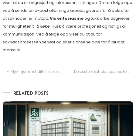
viser at du er engasjert og interessert i stillingen. Du kan følge opp
ved å sende en e-post eller ringe arbeidsgiveren for å bekrefte
at søknaden er mottatt.
Vis entusiasme
og takk arbeidsgiveren
for muligheten til å søke. Husk å være profesjonell og høflig i all
kommunikasjon. Ved å følge opp viser du at du tar
søknadsprosessen seriøst og øker sjansene dine for å bli lagt
merke til.
Innleggsnavigasjon
Gjør hjemmet ditt til et kunstverk
De beste kostholdstipsene for et sterkt immunforsvar
RELATED POSTS