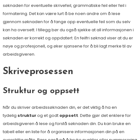
søknaden for eventuelle skrivefeil, grammatiske feil eller feil i
formatering. Det kan være lurt å be noen andre om å lese
gjennom søknaden for å fange opp eventuelle feil som du selv
kan ha oversett. I tillegg bør du også sjekke at all informasjonen i
søknaden er korrekt og oppdatert. En feilfri søknad viser at du er
nøye og profesjonell, og øker sjansene for å bli lagt merke til av
arbeidsgiveren.
Skriveprosessen
Struktur og oppsett
Når du skriver arbeidssøknaden din, er det viktig å ha en
tydelig
struktur
og et godt
oppsett
. Dette gjør det enklere for
arbeidsgiveren å lese og forstå søknaden din. Du kan bruke en
tabell eller en liste for å organisere informasjonen din på en
oversiktlig måte. Pass også på å bruke punkter eller nummerering