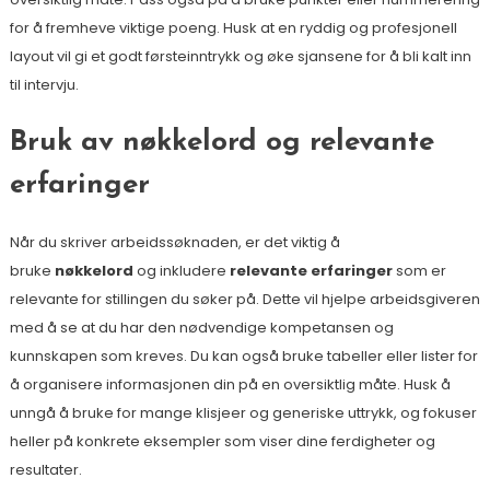
for å fremheve viktige poeng. Husk at en ryddig og profesjonell
layout vil gi et godt førsteinntrykk og øke sjansene for å bli kalt inn
til intervju.
Bruk av nøkkelord og relevante
erfaringer
Når du skriver arbeidssøknaden, er det viktig å
bruke
nøkkelord
og inkludere
relevante erfaringer
som er
relevante for stillingen du søker på. Dette vil hjelpe arbeidsgiveren
med å se at du har den nødvendige kompetansen og
kunnskapen som kreves. Du kan også bruke tabeller eller lister for
å organisere informasjonen din på en oversiktlig måte. Husk å
unngå å bruke for mange klisjeer og generiske uttrykk, og fokuser
heller på konkrete eksempler som viser dine ferdigheter og
resultater.