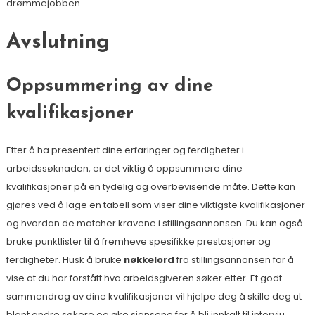
drømmejobben.
Avslutning
Oppsummering av dine
kvalifikasjoner
Etter å ha presentert dine erfaringer og ferdigheter i
arbeidssøknaden, er det viktig å oppsummere dine
kvalifikasjoner på en tydelig og overbevisende måte. Dette kan
gjøres ved å lage en tabell som viser dine viktigste kvalifikasjoner
og hvordan de matcher kravene i stillingsannonsen. Du kan også
bruke punktlister til å fremheve spesifikke prestasjoner og
ferdigheter. Husk å bruke
nøkkelord
fra stillingsannonsen for å
vise at du har forstått hva arbeidsgiveren søker etter. Et godt
sammendrag av dine kvalifikasjoner vil hjelpe deg å skille deg ut
blant andre søkere og øke sjansene for å bli innkalt til intervju.