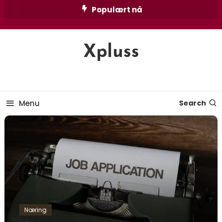
Skip
Populært nå
To
Content
Xpluss
Menu
Search
Næring