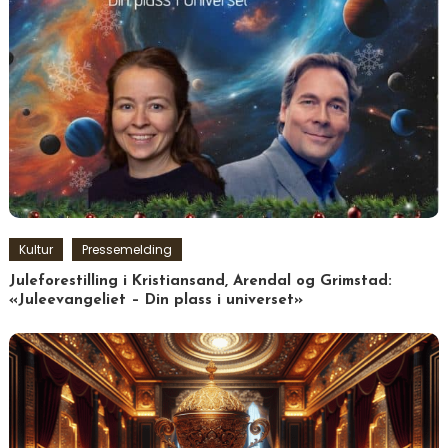
Kultur
Pressemelding
Juleforestilling i Kristiansand, Arendal og Grimstad:
«Juleevangeliet – Din plass i universet»