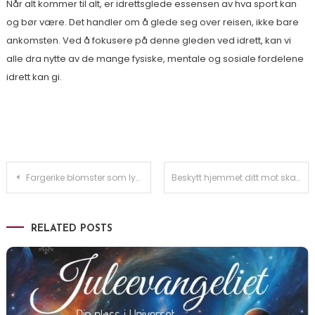
Når alt kommer til alt, er idrettsglede essensen av hva sport kan
og bør være. Det handler om å glede seg over reisen, ikke bare
ankomsten. Ved å fokusere på denne gleden ved idrett, kan vi
alle dra nytte av de mange fysiske, mentale og sosiale fordelene
idrett kan gi.
Innleggsnavigasjon
Fargerike blomster som lyser opp hagen
Beskytt hjemmet ditt mot skadelig radon med en effektiv radonbrønn – slik fungerer det!
RELATED POSTS