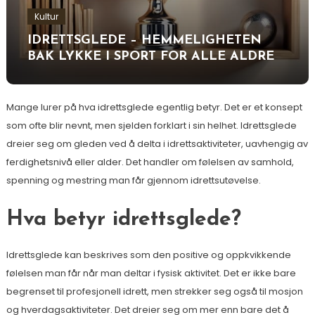
Kultur
IDRETTSGLEDE – HEMMELIGHETEN
BAK LYKKE I SPORT FOR ALLE ALDRE
Mange lurer på hva idrettsglede egentlig betyr. Det er et konsept
som ofte blir nevnt, men sjelden forklart i sin helhet. Idrettsglede
dreier seg om gleden ved å delta i idrettsaktiviteter, uavhengig av
ferdighetsnivå eller alder. Det handler om følelsen av samhold,
spenning og mestring man får gjennom idrettsutøvelse.
Hva betyr idrettsglede?
Idrettsglede kan beskrives som den positive og oppkvikkende
følelsen man får når man deltar i fysisk aktivitet. Det er ikke bare
begrenset til profesjonell idrett, men strekker seg også til mosjon
og hverdagsaktiviteter. Det dreier seg om mer enn bare det å