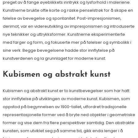
preget av å fange øyeblikkets inntrykk og lysforhold i maleriene.
Kunstnerne brukte ofte korte og raske penselstrøk for å skape en
følelse av bevegelse og spontanitet. Post-impresjonismen,
derimot, var en videreutvikling av impresjonismen og introduserte
nye teknikker og uttrykksformer. Kunstnerne eksperimenterte
med farger og form, og fokuserte mer på følelser og symbolikk i
sine verk. Begge bevegelsene hadde stor innflytelse på
kunstverdenen og la grunnlaget for moderne kunst.
Kubismen og abstrakt kunst
Kubismen og abstrakt kunst er to kunstbevegelser som har hatt
stor innflytelse på utviklingen av moderne kunst. Kubismen, som
oppstod på begynnelsen av 1900-tallet, utfordret tradisjonelle
representasjonelle former ved å bryte ned objekter i geometriske
former og vise dem fra flere perspektiver samtidig. Den abstrakte
kunsten, som utviklet seg på samme tid, gikk enda lenger i å