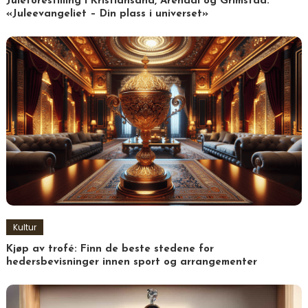
Juleforestilling i Kristiansand, Arendal og Grimstad:
«Juleevangeliet – Din plass i universet»
Kultur
Kjøp av trofé: Finn de beste stedene for
hedersbevisninger innen sport og arrangementer