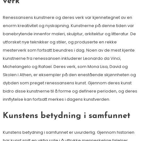
verk
Renessansens kunstnere og deres verk var kjennetegnet av en
enorm kreativitet og nyskapning. Kunstnerne på denne tiden var
banebrytende innenfor maleri, skulptur, arkitektur og litteratur. De
utforsket nye teknikker og stiler, og produserte en rekke
mesterverk som fortsatt beundres i dag. Noen av de mest kjente
kunstnerne fra renessansen inkluderer Leonardo da Vinci,
Michelangelo og Rafael. Deres verk, som Mona Lisa, David og
Skolen i Athen, er eksempler på den enestående skjønnheten og
dybden som preget renessansens kunst. Gjennom deres kunst
bidro disse kunstnerne til å forme og definere perioden, og deres
innflytelse kan fortsatt merkes i dagens kunstverden.
Kunstens betydning i samfunnet
Kunstens betydning i samfunnet er uvurderlig. Gjennom historien
har kunst spilt en viktig rolle i å uttrykke menneskelige følelser,