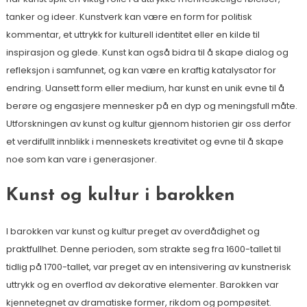
tanker og ideer. Kunstverk kan være en form for politisk
kommentar, et uttrykk for kulturell identitet eller en kilde til
inspirasjon og glede. Kunst kan også bidra til å skape dialog og
refleksjon i samfunnet, og kan være en kraftig katalysator for
endring. Uansett form eller medium, har kunst en unik evne til å
berøre og engasjere mennesker på en dyp og meningsfull måte.
Utforskningen av kunst og kultur gjennom historien gir oss derfor
et verdifullt innblikk i menneskets kreativitet og evne til å skape
noe som kan vare i generasjoner.
Kunst og kultur i barokken
I barokken var kunst og kultur preget av overdådighet og
praktfullhet. Denne perioden, som strakte seg fra 1600-tallet til
tidlig på 1700-tallet, var preget av en intensivering av kunstnerisk
uttrykk og en overflod av dekorative elementer. Barokken var
kjennetegnet av dramatiske former, rikdom og pompøsitet.