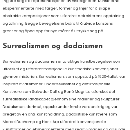
frigjøre seg fra representasjonen av virkeligheten. Kunstnerne
eksperimenterte med farger, former og linjer for å skape
abstrakte komposisjoner som utfordret betrakterens oppfatning
og tolkning. Begge bevegelsene bidro til å utvide kunstens
grenser og åpne opp for nye måter å uttrykke seg på.
Surrealismen og dadaismen
Surrealismen og dadaismen er to viktige kunstbevegelser som
utforsket og utfordret tradisjonelle kunstneriske konvensjoner
gjennom historien. Surrealismen, som oppstod på 1920-tallet, var
inspirert av drømmer, underbevissthet og det irrasjonelle.
Kunstnere som Salvador Dalí og René Magritte utforsket det
surrealistiske landskapet gjennom sine malerier og skulpturer.
Dadaismen, derimot, oppsto under første verdenskrig og var
preget av en anti-kunst holdning. Dadaistiske kunstnere som
Marcel Duchamp og Hans Arp utfordret konvensjonelle
kunstformer og eksperimenterte med ready-mades og absurde