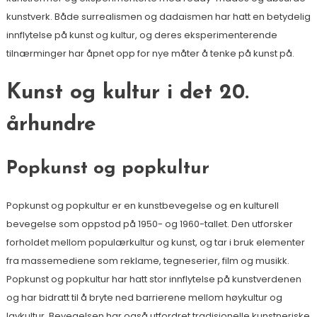
kunstverk. Både surrealismen og dadaismen har hatt en betydelig
innflytelse på kunst og kultur, og deres eksperimenterende
tilnærminger har åpnet opp for nye måter å tenke på kunst på.
Kunst og kultur i det 20.
århundre
Popkunst og popkultur
Popkunst og popkultur er en kunstbevegelse og en kulturell
bevegelse som oppstod på 1950- og 1960-tallet. Den utforsker
forholdet mellom populærkultur og kunst, og tar i bruk elementer
fra massemediene som reklame, tegneserier, film og musikk.
Popkunst og popkultur har hatt stor innflytelse på kunstverdenen
og har bidratt til å bryte ned barrierene mellom høykultur og
lavkultur. Bevegelsen har også utfordret tradisjonelle kunstneriske