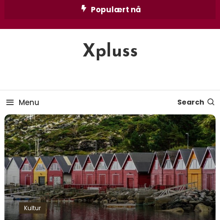
Skip
Populært nå
To
Content
Xpluss
Menu
Search
Kultur