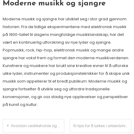
Moderne musikk og sjangre
Moderne musikk og sjangre har utviklet seg i stor grad gjennom
historien. Fra de tidlige eksperimentene med elektronisk musikk
på 1900-tallet til dagens mangfoldige musikklandskap, har det
vært en kontinuerlig utforskning av nye lyder og sjangre.
Popmusikk, rock, hip-hop, elektronisk musikk og mange andre
sjangre har vokst frem og formet den moderne musikkverdenen.
Kunstnere og musikere har brukt sine kreative evner til å utforske
ulike lyder, instrumenter og produksjonsteknikker for å skape unik
musikk som appellerer til et bredt publikum. Moderne musikk og
sjangre fortsetter å utvikle seg og utfordre tradisjonelle
konvensjoner, og gir oss stadig nye opplevelser og perspektiver
på kunst og kultur.
Innleggsnavigasjon
Hvordan vedlikeholde og stelle dine hageplanter
10 tips for å lykkes i arbeidslivet